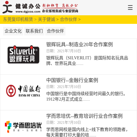
☰
东莞复印机租赁 >
网站首页
解决方案
关于健诚
>
新闻中心
合作伙伴
>
服务支持
关于健诚
企业文化
联系我们
合作伙伴
银辉玩具--制造业20年合作案例
日期：2021年7月10日
银辉玩具（SILVERLIT）是国际知名玩具品
牌、世界玩具业......
中国银行--金融行业案例
日期：2021年7月10日
中国银行是中国持续经营时间最久的银行。
1912年2月正式成立......
学而思培优--教育培训行业合作案例
日期：2021年7月10日
学而思网校是国内线上+线下教育的领跑者，
每天需要打印大量的培......