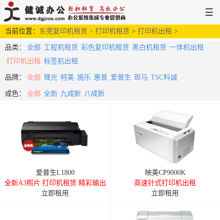
☰
当前位置：
网站首页
东莞复印机租赁 >
解决方案
打印机租赁
新闻中心
>
打印机出租
服务支持
>
关于健诚
品类：
全部
工程机租赁
彩色复印机租赁
黑白机租赁
一体机出租
打印机出租
标签机出租
品牌：
全部
理光
柯美
施乐
惠普
爱普生
斑马
TSC科诚
成色：
全部
全新
九成新
八成新
爱普生L1800
映美CP9000K
全新A3照片 打印机租赁 精彩输出
高速针式打印机出租
立即租用
立即租用