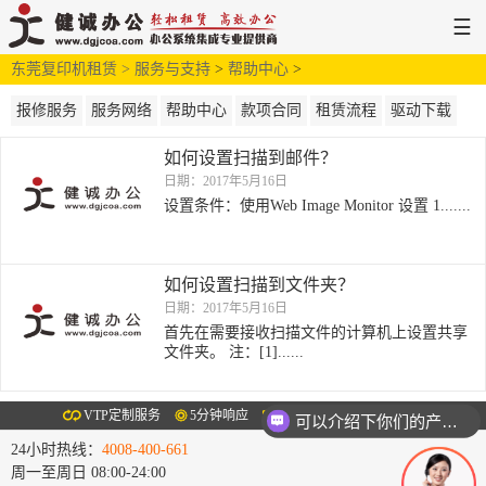
☰
东莞复印机租赁 >
网站首页
解决方案
服务与支持
>
新闻中心
帮助中心
>
服务支持
关于健诚
报修服务
服务网络
帮助中心
款项合同
租赁流程
驱动下载
如何设置扫描到邮件？
日期：2017年5月16日
设置条件：使用Web Image Monitor 设置 1.......
如何设置扫描到文件夹？
日期：2017年5月16日
首先在需要接收扫描文件的计算机上设置共享
文件夹。 注：[1]......
VTP定制服务
5分钟响应
2小时上门
8小时换机
可以介绍下你们的产品么
24小时热线：
4008-400-661
周一至周日 08:00-24:00