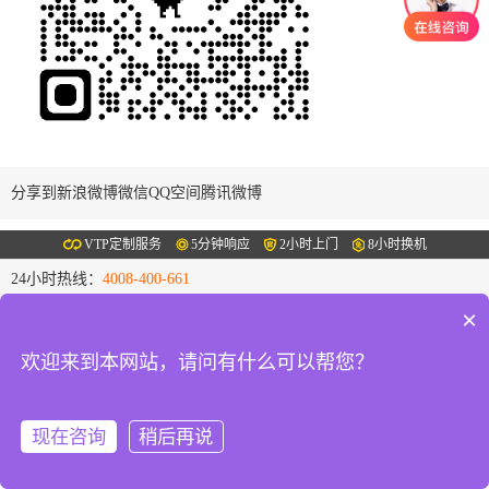
分享到
新浪微博
微信
QQ空间
腾讯微博
VTP定制服务
5分钟响应
2小时上门
8小时换机
24小时热线：
4008-400-661
周一至周日 08:00-24:00
×
总部地址：东莞 惠州 广州 深圳
分部地址：南城、虎门、大朗、茶山、东城、万江、厚街、大岭山、
欢迎来到本网站，请问有什么可以帮您？
长安、樟木头
在
健诚办公©2017
线
粤ICP备15052332号
站点地图
报
现在咨询
稍后再说
修