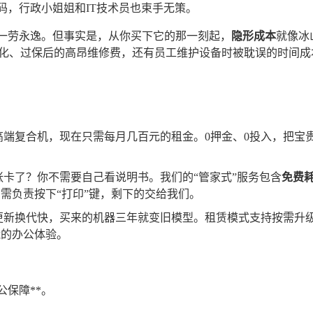
码，行政小姐姐和IT技术员也束手无策。
是一劳永逸。但事实是，从你买下它的那一刻起，
隐形成本
就像冰
化、过保后的高昂维修费，还有员工维护设备时被耽误的时间成
端复合机，现在只需每月几百元的租金。0押金、0投入，把宝
。
卡了？你不需要自己看说明书。我们的“管家式”服务包含
免费
需负责按下“打印”键，剩下的交给我们。
更新换代快，买来的机器三年就变旧模型。租赁模式支持按需升
能的办公体验。
公保障**。