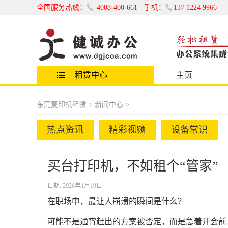
全国服务热线：
4008-400-661
手机：
137 1224 9966
租赁中心
主页
复印机租赁
东莞复印机租赁 >
新闻中心
>
彩色复印机租赁
工程机租赁
黑白机租赁
热点资讯
精彩视频
设备常识
打印机租赁
买台打印机，不如租个“管家”
一体机出租
打印机出租
标签机出租
日期: 2026年1月19日
在职场中，最让人崩溃的瞬间是什么？
电脑租赁
会务设备租赁
台式机出租
可能不是通宵赶出的方案被否定，而是急着开会前