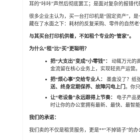
笔记本电脑出租
耳的“咔咔”声然后彻底罢工；是面对复杂的报错代
很多企业主认为，买一台打印机是“固定资产”，
弱电系统集成
藏在了水面之下：耗材的反复采购、零件的自然老
电话广播
监控防盗
考勤门禁
与其买台打印机供着，不如租个专业的“管家”。
为什么“租”比“买”更聪明？
把“大支出”变成“小零钱”：
动辄万元的高
金流留在核心业务上，实现轻资产运营
把“烦心事”交给专业人：
墨盒没了？纸张
送、终身定期保养、故障闪电上门
。你只
让“老设备”永远跟得上节奏：
电子产品
时让你的办公室拥有最新、最快、最智
我们的承诺：
我们卖的不仅是租赁服务，更是**“不掉链子”的办