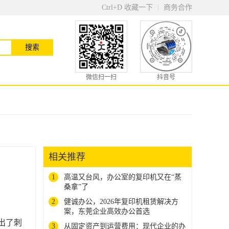
Ctrl+D 收藏一下
商务合作
微信扫一扫
抖音号
相关推荐
1
高温又台风，办公室的复印机又在“蒸
桑拿”了
2
健诚办公，2026年复印机租赁解决方
案，东莞企业高效办公首选
出了刺
3
从固定资产到运营费用：现代企业的办